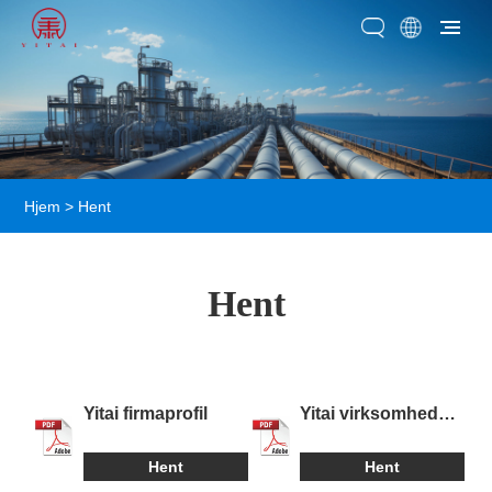
Hjem
>
Hent
Hent
Yitai firmaprofil
Yitai virksomhed
introduktion
russisk version
Hent
Hent