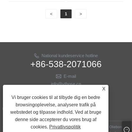
<
1
>
National kundeservice hotline
+86-538-2071066
E-mail
info@ythose.cn
X
FØLG OS
Vi bruger cookies til at tilbyde dig en bedre
browsingoplevelse, analysere trafik på
webstedet og tilpasse indhold. Ved at bruge
denne side accepterer du vores brug af
cookies.
Privatlivspolitik
Copyright © 2023 Shandong Yitai Hydraulic Technology Co., Ltd. - Olieborende