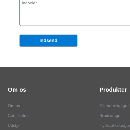
Indsend
Om os
Produkter
Om os
Olieboreslanger
Certifikater
Brudslange
Udstyr
Hydraulikslange