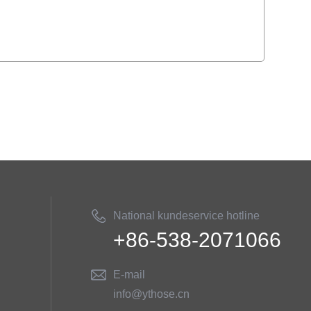
National kundeservice hotline
+86-538-2071066
E-mail
info@ythose.cn