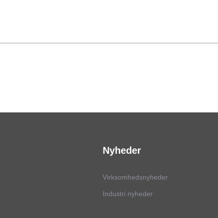
Nyheder
Virksomhedsnyheder
Industri nyheder
r