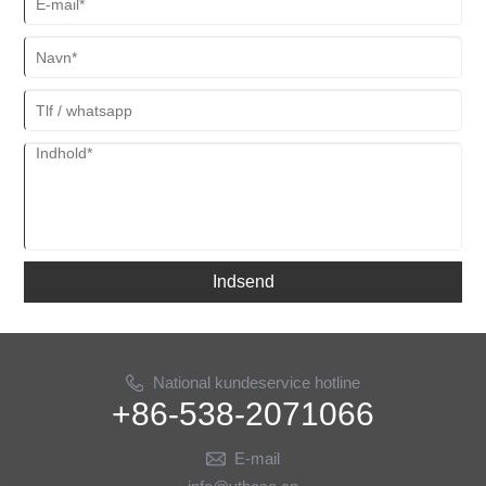
Indsend
National kundeservice hotline
+86-538-2071066
E-mail