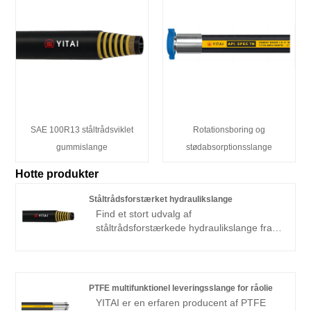
SAE 100R13 ståltrådsviklet
Rotationsboring og
gummislange
stødabsorptionsslange
Hotte produkter
Ståltrådsforstærket hydraulikslange
Find et stort udvalg af
ståltrådsforstærkede hydraulikslange fra
Kina hos YITAI. Vi har været specialiseret i
slangeindustrien i mange år. Vores
produkter har en god prisfordel og dækker
de fleste af de europæiske og
PTFE multifunktionel leveringsslange for råolie
amerikanske markeder. Vi ser frem til at
YITAI er en erfaren producent af PTFE