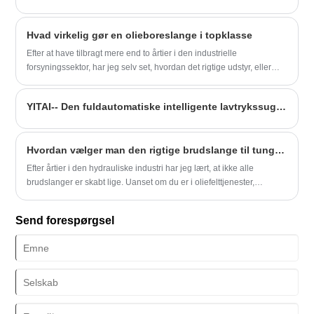
da jeg arbejdede i Texas, måtte den traditionelle slange udskiftes
hver 10. dag i gennemsnit, og hver udskiftning betød mindst 8 timers
Hvad virkelig gør en olieboreslange i topklasse
nedetid og titusinder af dollars i tab. Denne situation ændrede sig
ikke, før vi fuldt ud vedtog Yitai Ultra Wear-resistente
Efter at have tilbragt mere end to årtier i den industrielle
syrefrakturslange.
forsyningssektor, har jeg selv set, hvordan det rigtige udstyr, eller
manglen på samme, kan lave eller ødelægge et projekt. En
komponent, der konsekvent beviser sin kritiske værdi, er
YITAI-- Den fuldautomatiske intelligente lavtrykssuge- og afgangsslangeproduktionslinje testet med succes
olieboreslangen. Det er livslinjen i din operation, og ikke alle
slanger er skabt lige.
Hvordan vælger man den rigtige brudslange til tunge operationer?
Efter årtier i den hydrauliske industri har jeg lært, at ikke alle
brudslanger er skabt lige. Uanset om du er i oliefelttjenester,
minedrift eller industrielle applikationer, kan det at vælge den rette
slange fra Yitai betyde forskellen mellem glat operationer og dyre
Send forespørgsel
nedetid.