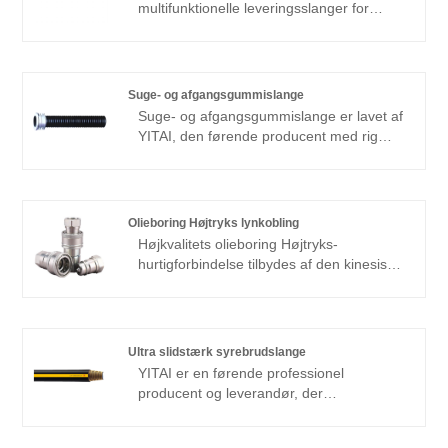
blive din langsigtede partner i Kina.
multifunktionelle leveringsslanger for
råolie i Kina. Vi leverer OEM-service, lille
MOQ er tilgængelig.
Suge- og afgangsgummislange
Suge- og afgangsgummislange er lavet af
YITAI, den førende producent med rig
erfaring i Kina.
Olieboring Højtryks lynkobling
Højkvalitets olieboring Højtryks-
hurtigforbindelse tilbydes af den kinesiske
producent YITAI. Vi har været
specialiseret i branchen i mange år. Vores
produkter har en god prisfordel og dækker
de fleste af de europæiske og
Ultra slidstærk syrebrudslange
amerikanske markeder. Vi ser frem til at
YITAI er en førende professionel
blive din langsigtede partner i Kina.
producent og leverandør, der
hovedsageligt producerer ultra slidstærk
syrebrudslange med 20+ års erfaring.