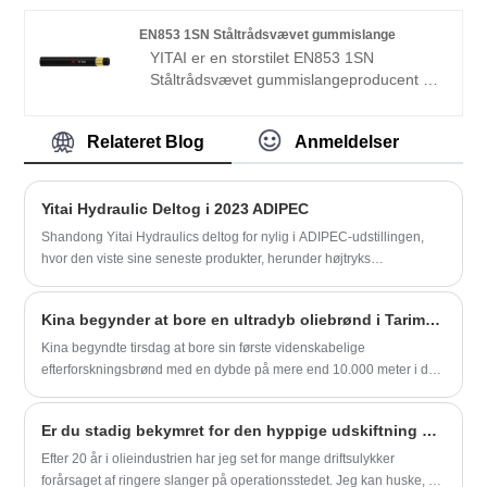
EN853 1SN Ståltrådsvævet gummislange
YITAI er en storstilet EN853 1SN
Ståltrådsvævet gummislangeproducent og
leverandør i Kina. Vi har været
specialiseret i produktion af gummislanger
Relateret Blog
Anmeldelser
i mange år. Vores produkter har en god
prisfordel og dækker de fleste af de
europæiske og amerikanske markeder. Vi
Yitai Hydraulic Deltog i 2023 ADIPEC
ser frem til at blive din langsigtede partner
i Kina.
Shandong Yitai Hydraulics deltog for nylig i ADIPEC-udstillingen,
hvor den viste sine seneste produkter, herunder højtryks
cementslanger, fleksible choker- og dræberledninger, hydrauliske
brudslanger og BOP-kontrol brandsikre slanger. Virksomheden er
Kina begynder at bore en ultradyb oliebrønd i Tarim-bassinet
kendt for sit engagement i innovation og kvalitet og har vundet
anerkendelse verden over. Dens API 7K-serie produkter er designet
Kina begyndte tirsdag at bore sin første videnskabelige
til højtryksboring og er lavet af materialer af topkvalitet.
efterforskningsbrønd med en dybde på mere end 10.000 meter i det
Virksomheden fremviste også sine slidbestandige hydrauliske
nordvestlige Kinas Xinjiang Uygur autonome region, sagde
brudslanger, som er meget holdbare og designet til krævende olie-
operatøren China National Petroleum Corporation.
Er du stadig bekymret for den hyppige udskiftning af ultra slidbestandig syrefrakturslange i dine oliefeltoperationer?
og gasfeltforhold.
Efter 20 år i olieindustrien har jeg set for mange driftsulykker
forårsaget af ringere slanger på operationsstedet. Jeg kan huske, at