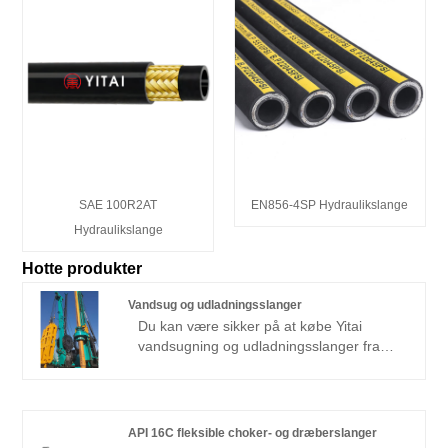
SAE 100R2AT
EN856-4SP Hydraulikslange
Hydraulikslange
Hotte produkter
Vandsug og udladningsslanger
Du kan være sikker på at købe Yitai
vandsugning og udladningsslanger fra
vores fabrik. Dette produkt anvender
meget slidbestandigt syntetisk gummi
med en indre gummitykkelse på 15 mm.
Det kan transportere slurrier, der
API 16C fleksible choker- og dræberslanger
indeholder 30% -40% sand og grus.