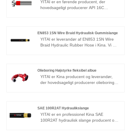
YITAI er en førende producent, der
hovedsageligt producerer API 16C
Fleksible choker og dræber slanger med
20+ års erfaring. Håber at opbygge
forretningsforbindelser med dig.
EN853 1SN Wire Braid Hydraulisk Gummislange
YITAI er leverandør af EN853 1SN Wire
Braid Hydraulic Rubber Hose i Kina. Vi har
været specialiseret i slangeproduktion i
mange år. Vores produkter har en god
prisfordel og dækker de fleste af de
europæiske og amerikanske markeder. Vi
Olieboring Højstyrke fleksibel albue
ser frem til at blive din langsigtede partner
YITAI er Kina producent og leverandør,
i Kina.
der hovedsageligt producerer olieboring
højstyrke fleksibel albue med mange års
erfaring. Vi har været specialiseret i
slangeindustrien i mange år. Vores
produkter har en god prisfordel og dækker
SAE 100R2AT Hydraulikslange
de fleste af de europæiske og
YITAI er en professionel Kina SAE
amerikanske markeder. Vi ser frem til at
100R2AT hydraulisk slange producent og
blive din langsigtede partner i Kina.
leverandør, hvis du leder efter den bedste