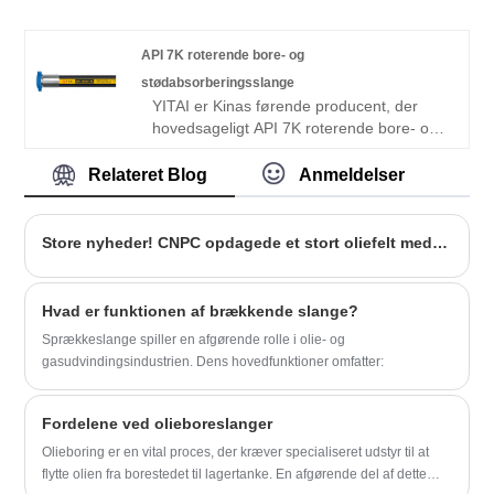
SAE 100R2AT hydraulik slange med lav
pris, kontakt os nu! Vi har været
specialiseret i slanger i mange år. Vores
API 7K roterende bore- og
produkter har en god prisfordel og dækker
stødabsorberingsslange
de fleste af de globale markeder. Vi ser
YITAI er Kinas førende producent, der
frem til at blive din langsigtede partner.
hovedsageligt API 7K roterende bore- og
stødabsorberingsslange med 20+ års
erfaring. OEM er tilgængelig fra den
Relateret Blog
Anmeldelser
rigtige fabrik.
Store nyheder! CNPC opdagede et stort oliefelt med en kapacitet på 100 millioner tons
Hvad er funktionen af ​​brækkende slange?
Sprækkeslange spiller en afgørende rolle i olie- og
gasudvindingsindustrien. Dens hovedfunktioner omfatter:
Fordelene ved olieboreslanger
Olieboring er en vital proces, der kræver specialiseret udstyr til at
flytte olien fra borestedet til lagertanke. En afgørende del af dette