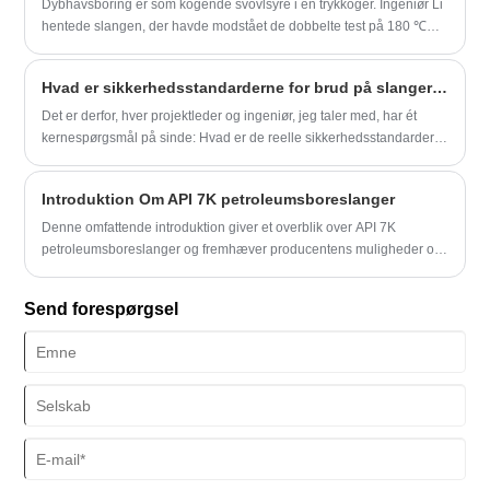
Dybhavsboring er som kogende svovlsyre i en trykkoger. Ingeniør Li
praktiske forebyggelsesstrategier. Det fremhæver også industrielle
hentede slangen, der havde modstået de dobbelte test på 180 ℃
løsninger leveret af YITAI, en specialist i hydraulik- og
høj temperatur og 15% koncentreret saltsyre. "Den keramiske
boresystemkomponenter designet til miljøer med høj pålidelighed.
gummibelægning, vi udviklede, har et temperaturresistensområde
Hvad er sikkerhedsstandarderne for brud på slanger ved hydraulisk brud
50 ℃ bredere end for traditionelle materialer, og
korrosionshastigheden er reduceret til 0,002 mm pr. År." I den
Det er derfor, hver projektleder og ingeniør, jeg taler med, har ét
faktiske måling af et bestemt gasfelt i Sydkinesiske Hav udvidede
kernespørgsmål på sinde: Hvad er de reelle sikkerhedsstandarder,
dette beskyttelsessystem slangens levetid fra 18 måneder til 42
der forhindrer en fraktureringsslange i at blive det svageste led? Hos
måneder.
YITAI bygger vi hele vores filosofi omkring dette enkelt punkt og
Introduktion Om API 7K petroleumsboreslanger
sikrer, at vores produkter ikke bare opfylder standarder, men
definerer dem gennem ubarmhjertig konstruktion og validering.
Denne omfattende introduktion giver et overblik over API 7K
petroleumsboreslanger og fremhæver producentens muligheder og
ekspertise.
Send forespørgsel