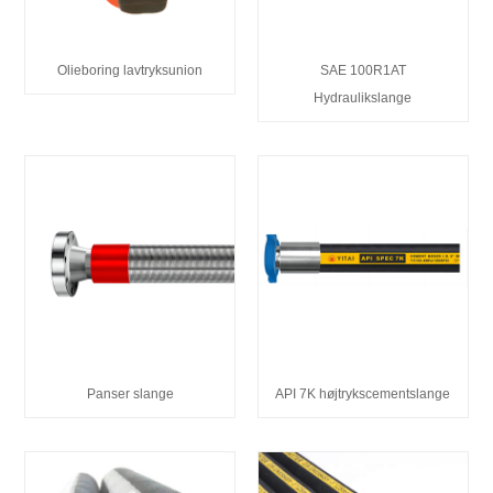
Olieboring lavtryksunion
SAE 100R1AT
Hydraulikslange
Panser slange
API 7K højtrykscementslange