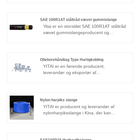
specialiseret i fagforeningsproduktion i
mange år. Vores produkter har en god
prisfordel og dækker de fleste af de
SAE 100R1AT ståltråd vævet gummislange
europæiske og amerikanske markeder. Vi
Yitai er en storstilet SAE 100R1AT ståltråd
ser frem til at blive din langsigtede partner
vævet gummislangeproducent og
i Kina.
leverandør i Kina. Vi er blevet
specialiseret i slangeindustrien i mange
år. Vores produkter har en god prisfordel
og dækker de fleste af de europæiske og
Olieborehåndtag Type Hurtigkobling
amerikanske markeder. Vi ser frem til at
YITAI er en førende producent,
blive din langsigtede partner i Kina.
leverandør og eksportør af
olieborehåndtag i Kina. Vi har været
specialiseret i slangeindustrien i mange
år. Vores produkter har en god prisfordel
og dækker de fleste af de europæiske og
Nylon harpiks slange
amerikanske markeder. Vi ser frem til at
YITAI er producent og leverandør af
blive din langsigtede partner i Kina.
nylonharpiksslange i Kina, der kan
engrossalg af nylonharpiksslange. Vi har
været specialiseret i slangeindustrien i
mange år. Vores produkter har en god
prisfordel og dækker de fleste af de
SAE100R15 Hydraulikslange