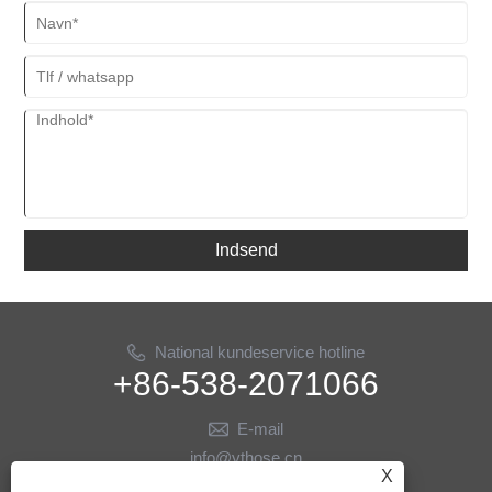
Indsend
National kundeservice hotline
+86-538-2071066
E-mail
info@ythose.cn
X