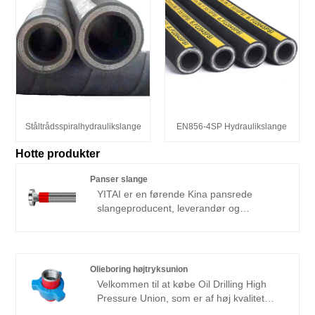
Ståltrådsspiralhydraulikslange
EN856-4SP Hydraulikslange
Hotte produkter
Panser slange
YITAI er en førende Kina pansrede
slangeproducent, leverandør og
eksportør. Vi har været specialiseret i
slangeindustrien i mange år. Vores
produkter har en god prisfordel og dækker
de fleste af de europæiske og
Olieboring højtryksunion
amerikanske markeder. Vi ser frem til at
Velkommen til at købe Oil Drilling High
blive din langsigtede partner i Kina.
Pressure Union, som er af høj kvalitet
direkte til lav pris fra YITAI. Vi har været