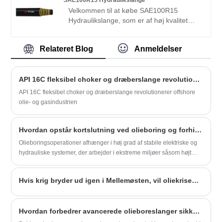
europæiske og amerikanske markeder. Vi
Velkommen til at købe SAE100R15
ser frem til at blive din langsigtede partner
Hydraulikslange, som er af høj kvalitet
i Kina.
direkte til lav pris fra YITAI. Vi har været
specialiseret i slangeindustrien i mange
Relateret Blog
Anmeldelser
år. Vores produkter har en god prisfordel
og dækker de fleste af de europæiske og
amerikanske markeder. Vi ser frem til at
API 16C fleksibel choker og dræberslange revolutionerer offshore olie- og gasindustrien
blive din langsigtede partner i Kina.
API 16C fleksibel choker og dræberslange revolutionerer offshore
olie- og gasindustrien
Hvordan opstår kortslutning ved olieboring og forhindrer driftssvigt?
Olieboringsoperationer afhænger i høj grad af stabile elektriske og
hydrauliske systemer, der arbejder i ekstreme miljøer såsom højt
tryk, høj temperatur og korrosive underjordiske forhold. En
"kortslutning ved olieboring" refererer til en uventet elektrisk fejl, der
Hvis krig bryder ud igen i Mellemøsten, vil oliekrisen dukke op igen?
opstår, når strømmen afviger fra dens tilsigtede vej, ofte udløst af
isoleringsnedbrud, væskeforurening, slid på udstyr eller
miljøbelastning. Denne artikel forklarer mekanismerne bag
Hvordan forbedrer avancerede olieboreslanger sikkerheden i miljøer med højt tryk?
kortslutningshændelser i olieboresystemer, identificerer deres
grundlæggende årsager, skitserer operationelle risici og giver