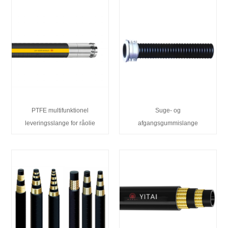
PTFE multifunktionel
Suge- og
leveringsslange for råolie
afgangsgummislange