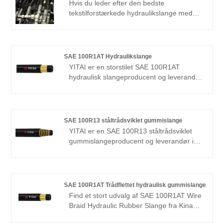
Hvis du leder efter den bedste
prisfordel og dækker de fleste af de
tekstilforstærkede hydraulikslange med
globale markeder. Vi ser frem til at blive
lav pris, så kontakt os nu! YITAI er en
din langsigtede partner.
storstilet tekstilforstærket hydraulisk
slangeproducent og leverandør i Kina. Vi
har været specialiseret i slangeindustrien i
SAE 100R1AT Hydraulikslange
mange år. Vores produkter har en god
YITAI er en storstilet SAE 100R1AT
prisfordel og dækker de fleste af de
hydraulisk slangeproducent og leverandør
europæiske og amerikanske markeder. Vi
i Kina. Vi har været specialiseret i
ser frem til at blive din langsigtede partner
slangeindustrien i mange år. Vores
i Kina.
produkter har en god prisfordel og dækker
de fleste af de europæiske og
SAE 100R13 ståltrådsviklet gummislange
amerikanske markeder. Vi ser frem til at
YITAI er en SAE 100R13 ståltrådsviklet
blive din langsigtede partner i Kina.
gummislangeproducent og leverandør i
Kina. Vi har været specialiseret i
slangeproduktion i mange år. Vores
produkter har en god prisfordel og dækker
de fleste af de europæiske og
SAE 100R1AT Trådflettet hydraulisk gummislange
amerikanske markeder. Vi ser frem til at
Find et stort udvalg af SAE 100R1AT Wire
blive din langsigtede partner i Kina.
Braid Hydraulic Rubber Slange fra Kina
hos YITAI. Vi har været specialiseret i