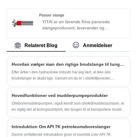
slangeproduktion i mange år. Vores
produkter har en god prisfordel og dækker
de fleste af de europæiske og
Panser slange
amerikanske markeder. Vi ser frem til at
YITAI er en førende Kina pansrede
blive din langsigtede partner i Kina.
slangeproducent, leverandør og
eksportør. Vi har været specialiseret i
slangeindustrien i mange år. Vores
Relateret Blog
Anmeldelser
produkter har en god prisfordel og dækker
de fleste af de europæiske og
amerikanske markeder. Vi ser frem til at
Hvordan vælger man den rigtige brudslange til tunge operationer?
blive din langsigtede partner i Kina.
Efter årtier i den hydrauliske industri har jeg lært, at ikke alle
brudslanger er skabt lige. Uanset om du er i oliefelttjenester,
minedrift eller industrielle applikationer, kan det at vælge den rette
slange fra Yitai betyde forskellen mellem glat operationer og dyre
Hovedfunktioner ved mudderpumpeprodukter
nedetid.
Olieboremudderpumpen, også kendt som oliefeltmudderpumpen, er
en vigtig del af boringsudstyret, der bruges til at transportere mudder
eller vand og andre skylningsvæskemedier ind i borehullet under
boreprocessen. Egenskaberne ved olieboremudderpumpeprodukter
Introduktion Om API 7K petroleumsboreslanger
er opdelt i følgende punkter:
Denne omfattende introduktion giver et overblik over API 7K