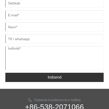
Indsend
National kundeservice hotline
+86-538-2071066