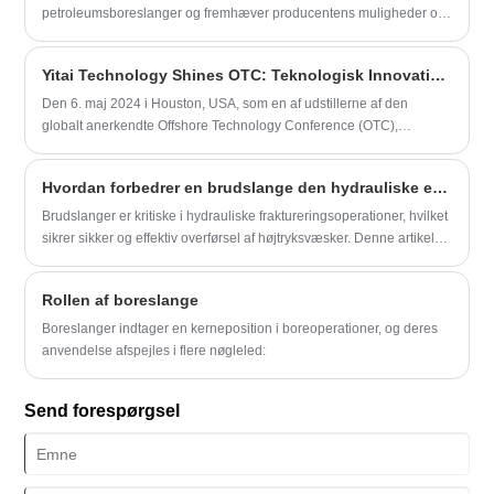
petroleumsboreslanger og fremhæver producentens muligheder og
ekspertise.
Yitai Technology Shines OTC: Teknologisk Innovation Leading the Future
Den 6. maj 2024 i Houston, USA, som en af ​​udstillerne af den
globalt anerkendte Offshore Technology Conference (OTC),
afsluttede Yitai Tech med succes sin første dag på udstillingen. På
udstillingen fremviste Yitai Technology den nyeste teknologi og
Hvordan forbedrer en brudslange den hydrauliske effektivitet?
produkter og havde dybdegående udvekslinger med adskillige
kunder og partnere. Yitai Technology er en virksomhed dedikeret til
Brudslanger er kritiske i hydrauliske fraktureringsoperationer, hvilket
forskning og produktion af intelligente gummislanger, forpligtet til at
sikrer sikker og effektiv overførsel af højtryksvæsker. Denne artikel
levere højtydende og pålidelige transport- og tilslutningsløsninger til
udforsker de vigtigste aspekter af brud på slanger, deres fordele,
marine- og onshore-olieindustrien. Virksomheden har et højt
materialer, vedligeholdelsestips og hvordan valg af den rigtige
Rollen af ​​boreslange
kvalificeret R&D-team og avanceret produktionsudstyr. Dets
slange kan optimere driftsydelsen og sikkerheden.
produkter eksporteres til udlandet og er blevet anerkendt og betroet
Boreslanger indtager en kerneposition i boreoperationer, og deres
af et stort antal kunder.
anvendelse afspejles i flere nøgleled:
Send forespørgsel