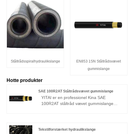
Ståltrådsspiralhydraulikslange
EN853 1SN Ståltrådsvævet
gummislange
Hotte produkter
SAE 100R2AT Ståltrådsvævet gummislange
YITAI er en professionel Kina SAE
100R2AT ståltråd vævet gummislange
producent og leverandør, hvis du leder
efter den bedste SAE 100R2AT ståltråd
vævet gummislange med lav pris, kontakt
os nu! Vi har været specialiseret i slanger i
Tekstilforstærket hydraulikslange
mange år. Vores produkter har en god